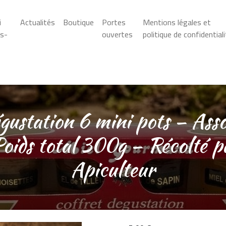
i
Actualités
Boutique
Portes
Mentions légales et
is-
ouvertes
politique de confidential
gustation 6 mini pots – Ass
oids total 300g – Récolté p
Apiculteur