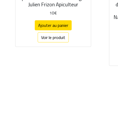
Julien Frizon Apiculteur
d
10€
Na
Ajouter au panier
Voir le produit