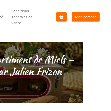
Conditions
ité
générales de
Mon compte
vente
ortiment de Miels –
ar Julien Frizon