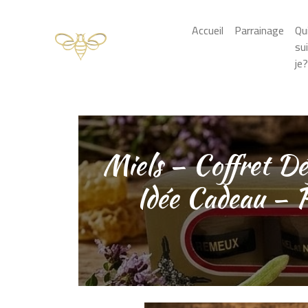
Skip to main content
Accueil
Parrainage
Qu
su
je?
Miels – Coffret Dé
Idée Cadeau – P