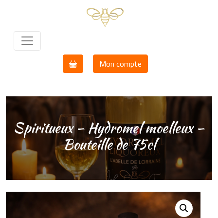
Skip to main content
Mon compte
Spiritueux – Hydromel moelleux –
Bouteille de 75cl