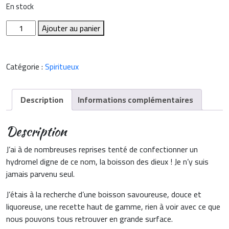
En stock
quantité
Ajouter au panier
de
Spiritueux
-
Catégorie :
Spiritueux
Hydromel
moelleux
-
Description
Informations complémentaires
Bouteille
de
Description
75cl
J’ai à de nombreuses reprises tenté de confectionner un
hydromel digne de ce nom, la boisson des dieux ! Je n’y suis
jamais parvenu seul.
J’étais à la recherche d’une boisson savoureuse, douce et
liquoreuse, une recette haut de gamme, rien à voir avec ce que
nous pouvons tous retrouver en grande surface.